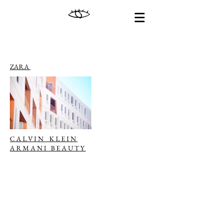
ZARA
C A L V I N K L E I N
A R M A N I B E A U T Y